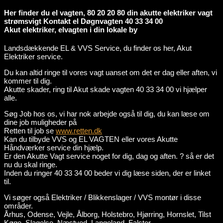
Her finder du el vagten, 80 20 20 80 din akutte elektriker vagt
strømsvigt Kontakt el Døgnvagten 40 33 34 00
Akut elektriker, elvagten i din lokale by
Landsdækkende EL & VVS Service, du finder os her, Akut
Elektriker service.
Du kan altid ringe til vores vagt uanset om det er dag eller aften, vi
kommer til dig.
Akutte skader, ring til Akut skade vagten 40 33 34 00 vi hjælper
alle.
Søg Job hos os, vi har nok arbejde også til dig, du kan læse om
dine job muligheder på
Retten til job se
www.retten.dk
Kan du tilbyde VVS og EL VAGTEN eller vores Akutte
Håndværker service din hjælp.
Er den Akutte Vagt service noget for dig, dag og aften. ? så er det
nu du skal ringe.
Inden du ringer 40 33 34 00 beder vi dig læse siden, der er linket
til.
Vi søger også Elektriker / Blikkenslager / VVS montør i disse
områder.
Århus, Odense, Vejle, Ålborg, Holstebro, Hjørring, Hornslet, Tilst
Køge, Slagelse, Næstved, Langeland, Falster.